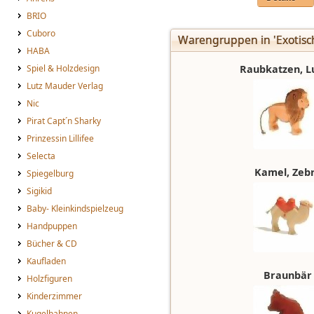
BRIO
Cuboro
Warengruppen in 'Exotisch
HABA
Spiel & Holzdesign
Raubkatzen, L
Lutz Mauder Verlag
Nic
Pirat Capt´n Sharky
Prinzessin Lillifee
Selecta
Kamel, Zeb
Spiegelburg
Sigikid
Baby- Kleinkindspielzeug
Handpuppen
Bücher & CD
Kaufladen
Braunbär
Holzfiguren
Kinderzimmer
Kugelbahnen