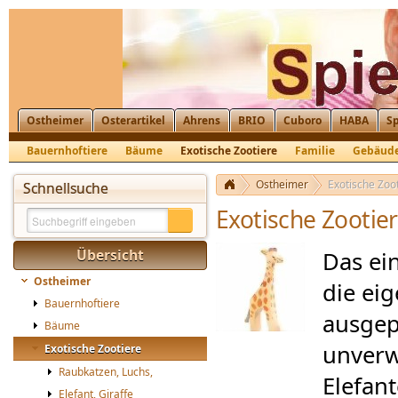
Ostheimer
Osterartikel
Ahrens
BRIO
Cuboro
HABA
Sp
Bauernhoftiere
Bäume
Exotische Zootiere
Familie
Gebäud
Krippenfiguren, Nikolaus, St. Martin
Ostheimer
Exotische Zoo
Schnellsuche
Exotische Zootie
Übersicht
Das ei
Ostheimer
die ei
Bauernhoftiere
ausgep
Bäume
unverw
Exotische Zootiere
Raubkatzen, Luchs,
Elefan
Elefant, Giraffe