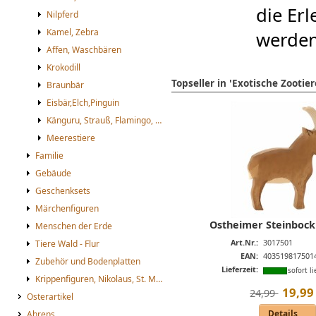
die Er
Nilpferd
Kamel, Zebra
werden 
Affen, Waschbären
Krokodill
Topseller in 'Exotische Zootier
Braunbär
Eisbär,Elch,Pinguin
Känguru, Strauß, Flamingo, Papagei
Meerestiere
Familie
Gebäude
Geschenksets
Märchenfiguren
Ostheimer Steinbock
Menschen der Erde
Art.Nr.:
3017501
Tiere Wald - Flur
EAN:
403519817501
Zubehör und Bodenplatten
Lieferzeit:
sofort li
Krippenfiguren, Nikolaus, St. Martin
19
,
99
24,99 
Osterartikel
Details
Ahrens